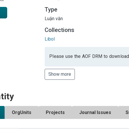
Type
Luận văn
Collections
Libol
Please use the AOF DRM to download
Show more
tity
OrgUnits
Projects
Journal Issues
S