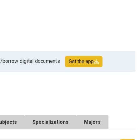
/borrow digital documents
Get the app
ubjects
Specializations
Majors