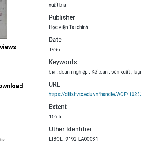
xuất bia
Publisher
Học viện Tài chính
Date
 views
1996
Keywords
bia
,
doanh nghiệp
,
Kế toán
,
sản xuất
,
luậ
URL
ownload
https://dlib.hvtc.edu.vn/handle/AOF/1023
Extent
166 tr.
Other Identifier
LIBOL_9192
LA00031