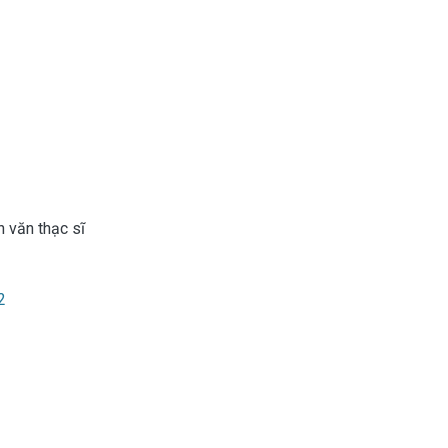
n văn thạc sĩ
2