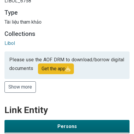
LIBOL_6758
Type
Tài liệu tham khảo
Collections
Libol
Please use the AOF DRM to download/borrow digital
documents
Get the app
Show more
Link Entity
Persons