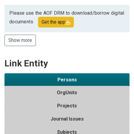
Please use the AOF DRM to download/borrow digital
documents
Get the app
Show more
Link Entity
Persons
OrgUnits
Projects
Journal Issues
Subjects