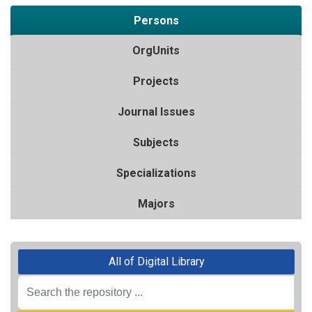
Persons
OrgUnits
Projects
Journal Issues
Subjects
Specializations
Majors
All of Digital Library