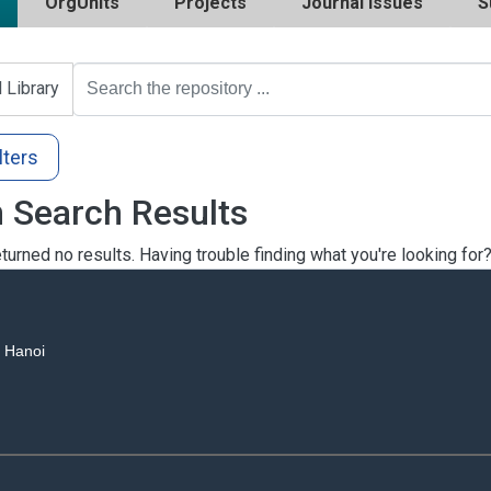
OrgUnits
Projects
Journal Issues
S
l Library
lters
 Search Results
turned no results. Having trouble finding what you're looking for
, Hanoi