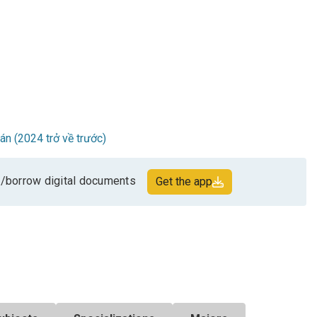
oán (2024 trở về trước)
/borrow digital documents
Get the app