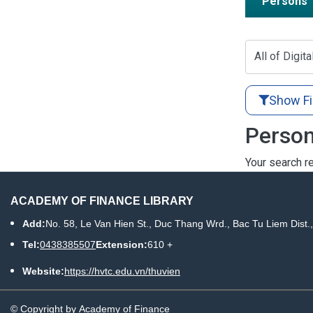
Persons
All of Digita
Show Fi
Person
Your search re
ACADEMY OF FINANCE LIBRARY
Add:
No. 58, Le Van Hien St., Duc Thang Wrd., Bac Tu Liem Dist.
Tel:
0438385507
Extension:
610 +
Website:
https://hvtc.edu.vn/thuvien
© Copyright by Academy of Finance