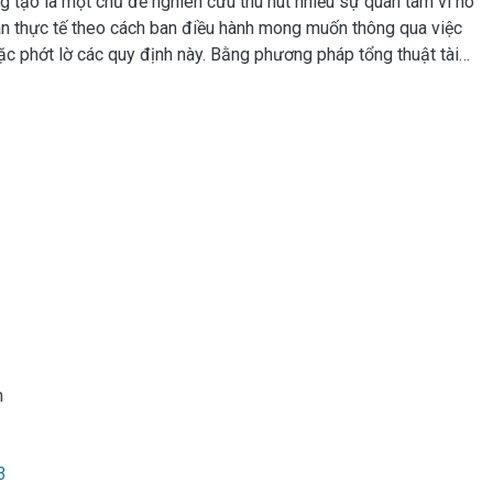
g tạo là một chủ đề nghiên cứu thu hút nhiều sự quan tâm vì nó
toán thực tế theo cách ban điều hành mong muốn thông qua việc
ặc phớt lờ các quy định này. Bằng phương pháp tổng thuật tài
Nam nghiên cứu này đánh giá xu hướng và mức độ áp dụng kế
 vừa ở Việt Nam
m
3