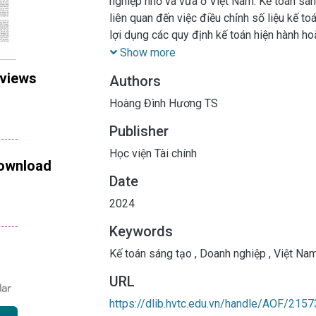
nghiệp nhỏ và vừa ở Việt Nam. Kế toán sán
liên quan đến việc điều chỉnh số liệu kế 
lợi dụng các quy định kế toán hiện hành ho
liệu các doanh nghiệp nhỏ và vừa ở Việt 
Show more
toán sáng tạo tại các doanh nghiệp nhỏ và
 views
Authors
Hoàng Đình Hương TS
Publisher
Học viện Tài chính
ownload
Date
2024
Keywords
Kế toán sáng tạo
,
Doanh nghiệp
,
Việt Na
URL
https://dlib.hvtc.edu.vn/handle/AOF/2157