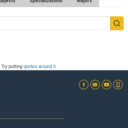
ubjects
Specializations
Majors
? Try putting
quotes around it