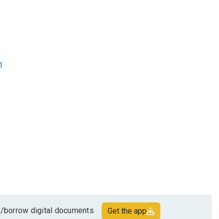
1
/borrow digital documents
Get the app