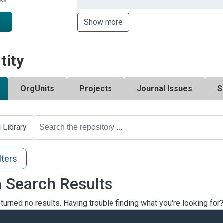
Show more
tity
OrgUnits
Projects
Journal Issues
S
l Library
lters
 Search Results
turned no results. Having trouble finding what you're looking for