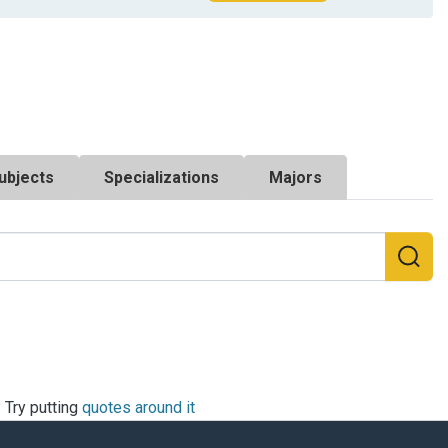
ubjects
Specializations
Majors
? Try putting
quotes around it