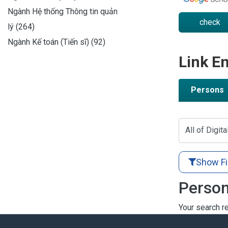
Ngành Hệ thống Thông tin quản
check
lý (264)
Ngành Kế toán (Tiến sĩ) (92)
Link En
Persons
All of Digita
Show Fi
Person
Your search re