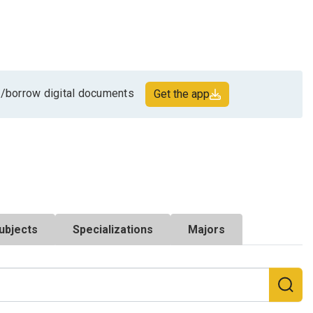
/borrow digital documents
Get the app
ubjects
Specializations
Majors