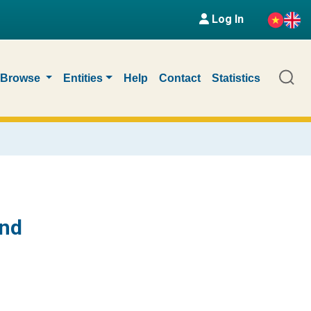
Log In
Browse
Entities
Help
Contact
Statistics
and