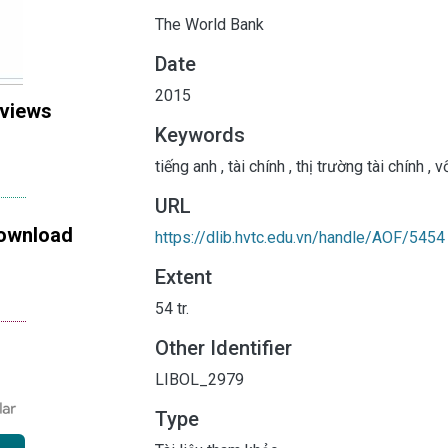
The World Bank
Date
2015
 views
Keywords
tiếng anh
,
tài chính
,
thị trường tài chính
,
v
URL
ownload
https://dlib.hvtc.edu.vn/handle/AOF/5454
Extent
54 tr.
Other Identifier
LIBOL_2979
Type