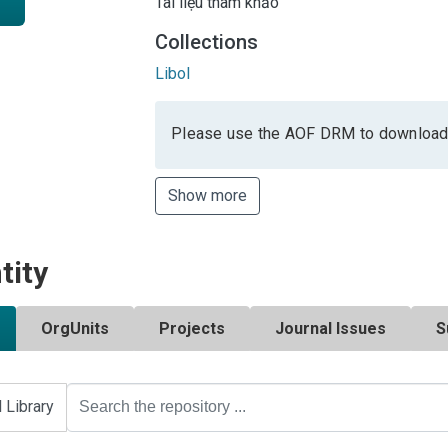
Tài liệu tham khảo
Collections
Libol
Please use the AOF DRM to download
Show more
tity
OrgUnits
Projects
Journal Issues
S
l Library