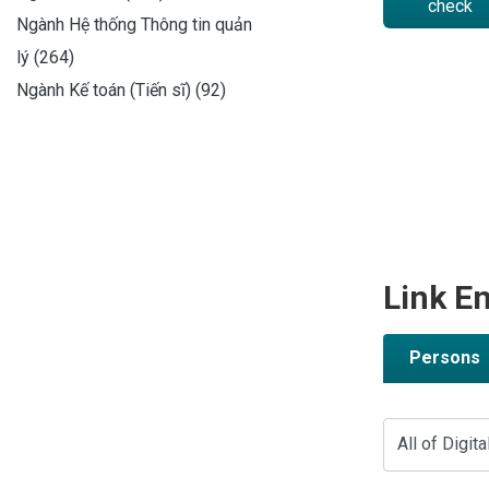
check
Ngành Hệ thống Thông tin quản
lý (264)
Ngành Kế toán (Tiến sĩ) (92)
Link En
Persons
All of Digita