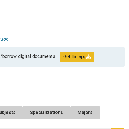
rước
/borrow digital documents
Get the app
ubjects
Specializations
Majors