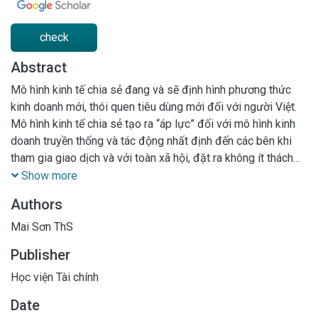
check
Abstract
Mô hình kinh tế chia sẻ đang và sẽ định hình phương thức
kinh doanh mới, thói quen tiêu dùng mới đối với người Việt.
Mô hình kinh tế chia sẻ tạo ra “áp lực” đối với mô hình kinh
doanh truyền thống và tác động nhất định đến các bên khi
tham gia giao dịch và với toàn xã hội, đặt ra không ít thách
thức cho công tác quản lý. Đó là, khó khăn trong quản lý
Show more
Người nộp thuế; Khó khăn trong quản lý các giao dịch làm
Authors
căn cứ tính thuế; Hiện tượng thất thu thuế còn nhiều…. Bài viết
đánh giá một số vấn đề liên quan đến quản lý thuế đối với
Mai Sơn ThS
doanh nghiệp nhỏ và vừa hoạt động kinh tế chia sẻ trên địa
Publisher
bàn thành phố Hà Nội và khuyến nghị các giải pháp nhằm hỗ
trợ, khai thác tốt hơn những lợi thế của mô hình này mang lại
Học viện Tài chính
Date