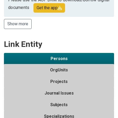
documents
Get the app
Show more
Link Entity
Persons
OrgUnits
Projects
Journal Issues
Subjects
Specializations