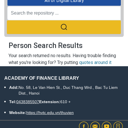
All of Digital Library
Person Search Results
Your search returned no results. Having trouble finding
what you're looking for? Try putting
quotes around it
ACADEMY OF FINANCE LIBRARY
Add:
No. 58, Le Van Hien St., Duc Thang Wrd., Bac Tu Liem
Dist., Hanoi
Tel:
0438385507
Extension:
610 +
Website:
https://hvtc.edu.vn/thuvien