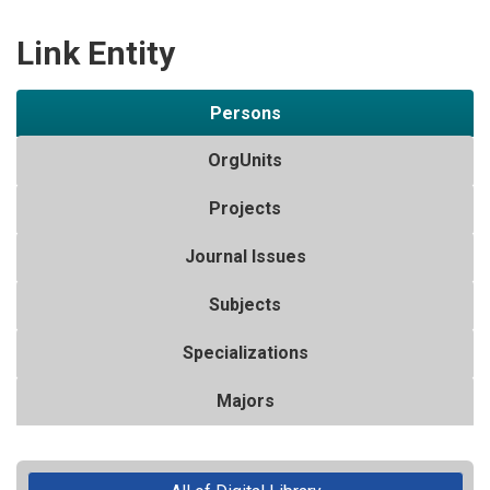
Link Entity
Persons
OrgUnits
Projects
Journal Issues
Subjects
Specializations
Majors