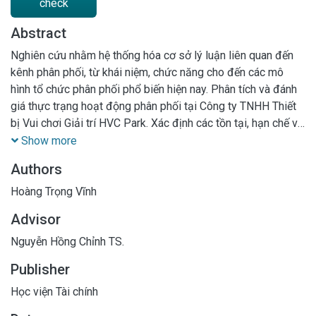
check
Abstract
Nghiên cứu nhằm hệ thống hóa cơ sở lý luận liên quan đến
kênh phân phối, từ khái niệm, chức năng cho đến các mô
hình tổ chức phân phối phổ biến hiện nay. Phân tích và đánh
giá thực trạng hoạt động phân phối tại Công ty TNHH Thiết
bị Vui chơi Giải trí HVC Park. Xác định các tồn tại, hạn chế và
nguyên nhân dẫn đến việc hệ thống phân phối chưa đạt hiệu
Show more
quả tối ưu. Việc nhận diện đúng những điểm yếu sẽ là tiền đề
Authors
quan trọng để đưa ra các giải pháp cải thiện phù hợp với
điều kiện thực tiễn của doanh nghiệp. Đề xuất các giải pháp
Hoàng Trọng Vĩnh
cụ thể, khả thi nhằm hoàn thiện kênh phân phối, góp phần
Advisor
nâng cao hiệu quả tiêu thụ sản phẩm và tăng cường năng
lực cạnh tranh cho doanh nghiệp trong dài hạn.
Nguyễn Hồng Chỉnh TS.
Publisher
Học viện Tài chính