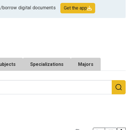
/borrow digital documents
Get the app
ubjects
Specializations
Majors