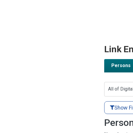
Link En
Persons
All of Digita
Show Fi
Person