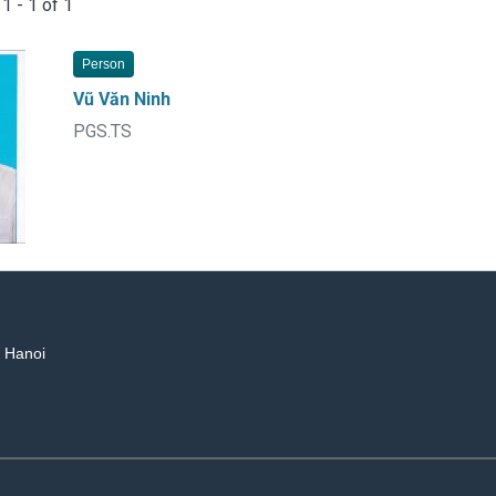
g
1 - 1 of 1
Person
Vũ Văn Ninh
PGS.TS
, Hanoi