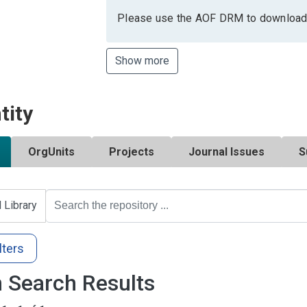
Please use the AOF DRM to download
Show more
tity
OrgUnits
Projects
Journal Issues
S
l Library
lters
 Search Results