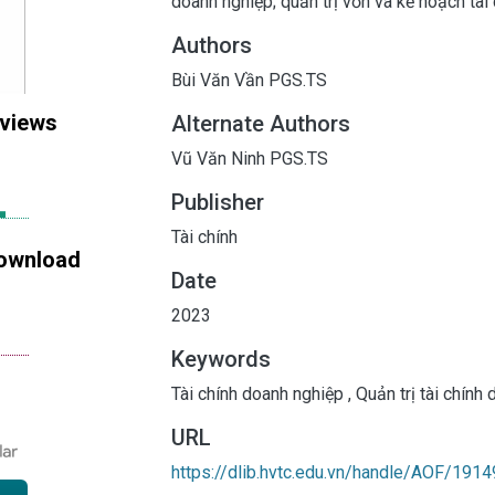
doanh nghiệp; quản trị vốn và kế hoạch tài
Authors
Bùi Văn Vần PGS.TS
 views
Alternate Authors
Vũ Văn Ninh PGS.TS
Publisher
Tài chính
ownload
Date
2023
Keywords
Tài chính doanh nghiệp
,
Quản trị tài chính
URL
https://dlib.hvtc.edu.vn/handle/AOF/1914