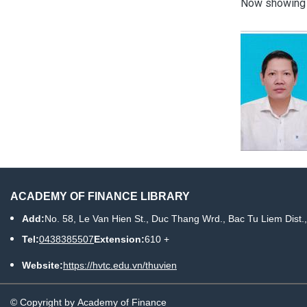
Now showin
ACADEMY OF FINANCE LIBRARY
Add:
No. 58, Le Van Hien St., Duc Thang Wrd., Bac Tu Liem Dist.
Tel:
0438385507
Extension:
610 +
Website:
https://hvtc.edu.vn/thuvien
© Copyright by Academy of Finance