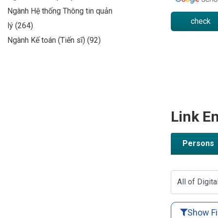
Ngành Hệ thống Thông tin quản
check
lý (264)
Ngành Kế toán (Tiến sĩ) (92)
Link En
Persons
All of Digita
Show Fi