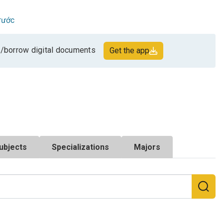
rước
/borrow digital documents
Get the app
ubjects
Specializations
Majors