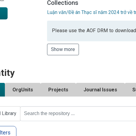
Collections
Luận văn/Đề án Thạc sĩ năm 2024 trở về t
Please use the AOF DRM to download
Show more
tity
OrgUnits
Projects
Journal Issues
S
l Library
lters