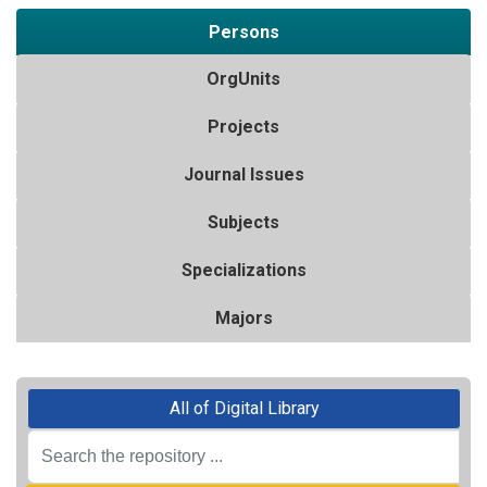
Persons
OrgUnits
Projects
Journal Issues
Subjects
Specializations
Majors
All of Digital Library