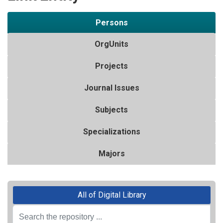
Persons
OrgUnits
Projects
Journal Issues
Subjects
Specializations
Majors
All of Digital Library