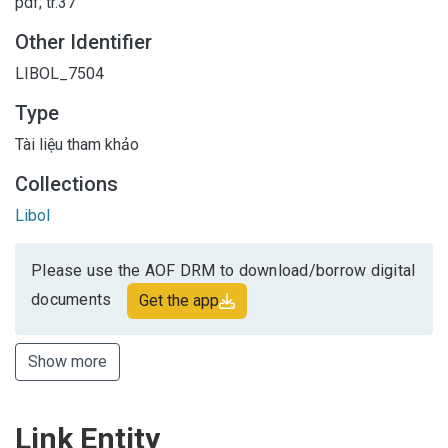
pdf; tr.37
Other Identifier
LIBOL_7504
Type
Tài liệu tham khảo
Collections
Libol
Please use the AOF DRM to download/borrow digital
documents
Get the app
Show more
Link Entity