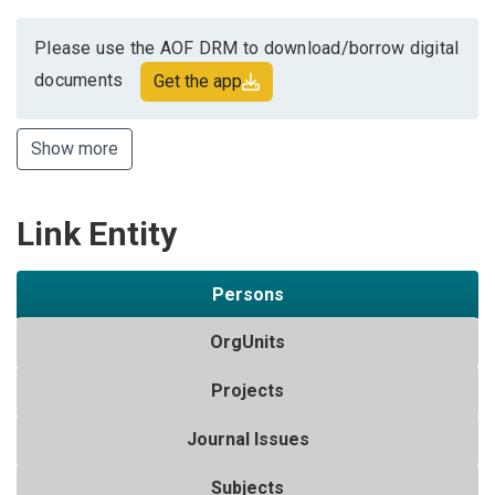
Please use the AOF DRM to download/borrow digital
documents
Get the app
Show more
Link Entity
Persons
OrgUnits
Projects
Journal Issues
Subjects