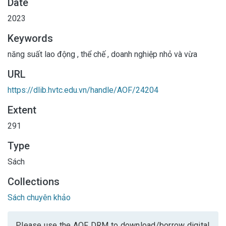
Date
2023
Keywords
năng suất lao động
,
thể chế
,
doanh nghiệp nhỏ và vừa
URL
https://dlib.hvtc.edu.vn/handle/AOF/24204
Extent
291
Type
Sách
Collections
Sách chuyên khảo
Please use the AOF DRM to download/borrow digital