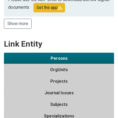
documents
Get the app
Show more
Link Entity
Persons
OrgUnits
Projects
Journal Issues
Subjects
Specializations