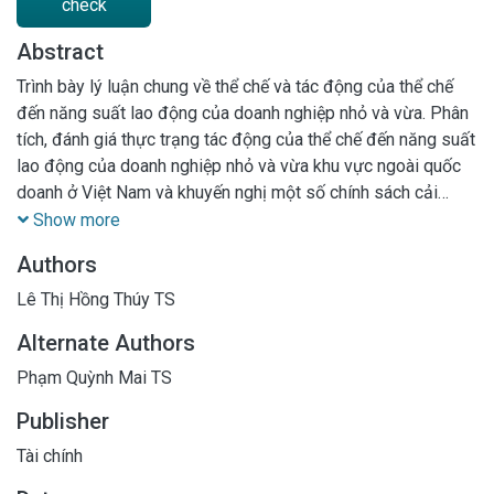
check
Abstract
Trình bày lý luận chung về thể chế và tác động của thể chế
đến năng suất lao động của doanh nghiệp nhỏ và vừa. Phân
tích, đánh giá thực trạng tác động của thể chế đến năng suất
lao động của doanh nghiệp nhỏ và vừa khu vực ngoài quốc
doanh ở Việt Nam và khuyến nghị một số chính sách cải
thiện thể chế nâng cao năng suất lao động của doanh nghiệp
Show more
nhỏ và vừa khu vực ngoài quốc doanh ở Việt Nam.
Authors
Lê Thị Hồng Thúy TS
Alternate Authors
Phạm Quỳnh Mai TS
Publisher
Tài chính