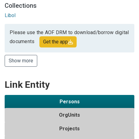
Collections
Libol
Please use the AOF DRM to download/borrow digital
documents
Get the app
Show more
Link Entity
Persons
OrgUnits
Projects