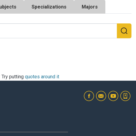
ubjects
Specializations
Majors
? Try putting
quotes around it