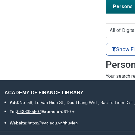
Persons
All of Digita
Show Fi
Person
Your search re
ACADEMY OF FINANCE LIBRARY
Add:
No. 58, Le Van Hien St., Duc Thang Wrd., Bac Tu Liem Dist.
Tel:
0438385507
Extension:
610 +
Website:
https://hvtc.edu.vn/thuvien