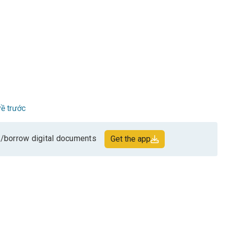
ề trước
/borrow digital documents
Get the app