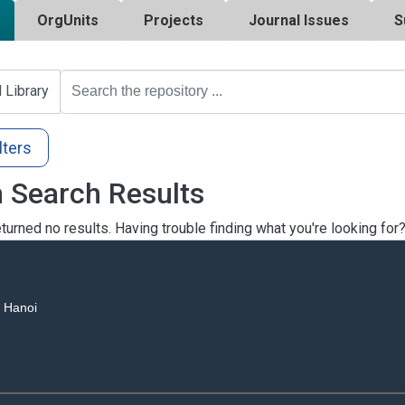
OrgUnits
Projects
Journal Issues
S
l Library
lters
 Search Results
turned no results. Having trouble finding what you're looking for
, Hanoi