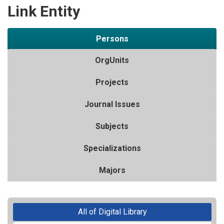
Link Entity
Persons
OrgUnits
Projects
Journal Issues
Subjects
Specializations
Majors
All of Digital Library