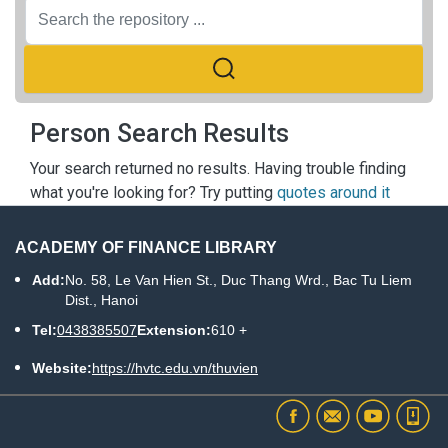
Person Search Results
Your search returned no results. Having trouble finding
what you're looking for? Try putting
quotes around it
ACADEMY OF FINANCE LIBRARY
Add:
No. 58, Le Van Hien St., Duc Thang Wrd., Bac Tu Liem
Dist., Hanoi
Tel:
0438385507
Extension:
610 +
Website:
https://hvtc.edu.vn/thuvien