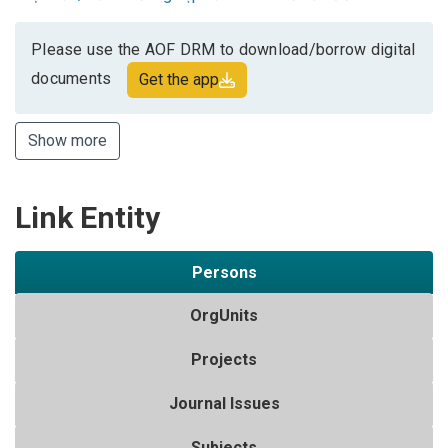
Please use the AOF DRM to download/borrow digital
documents
Get the app
Show more
Link Entity
Persons
OrgUnits
Projects
Journal Issues
Subjects