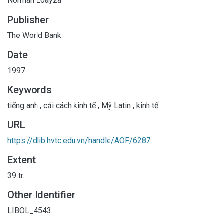
Norman Loayza
Publisher
The World Bank
Date
1997
Keywords
tiếng anh
,
cải cách kinh tế
,
Mỹ Latin
,
kinh tế
URL
https://dlib.hvtc.edu.vn/handle/AOF/6287
Extent
39 tr.
Other Identifier
LIBOL_4543