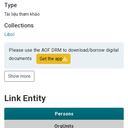
Type
Tài liệu tham khảo
Collections
Libol
Please use the AOF DRM to download/borrow digital
documents
Get the app
Show more
Link Entity
Persons
OrgUnits