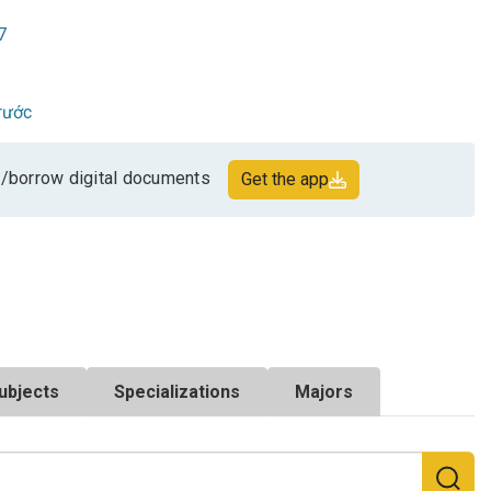
7
rước
/borrow digital documents
Get the app
ubjects
Specializations
Majors