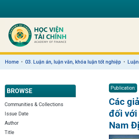
Home
03. Luận án, luận văn, khóa luận tốt nghiệp
Luận
Publication:
BROWSE
Các gi
Communities & Collections
đối vớ
Issue Date
Nam Đ
Author
Title