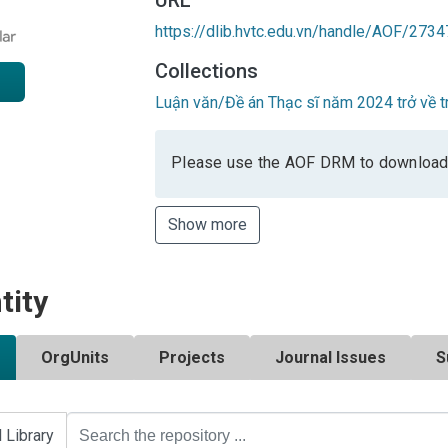
https://dlib.hvtc.edu.vn/handle/AOF/2734
Collections
Luận văn/Đề án Thạc sĩ năm 2024 trở về t
Please use the AOF DRM to download
Show more
tity
OrgUnits
Projects
Journal Issues
S
l Library