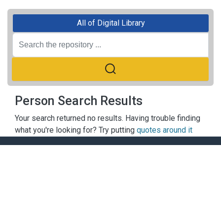
All of Digital Library
Person Search Results
Your search returned no results. Having trouble finding
what you're looking for? Try putting
quotes around it
ACADEMY OF FINANCE LIBRARY
Add:
No. 58, Le Van Hien St., Duc Thang Wrd., Bac Tu Liem
Dist., Hanoi
Tel:
0438385507
Extension:
610 +
Website:
https://hvtc.edu.vn/thuvien