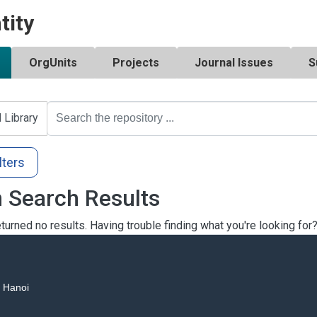
tity
OrgUnits
Projects
Journal Issues
S
l Library
lters
 Search Results
turned no results. Having trouble finding what you're looking for
, Hanoi