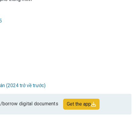
5
oán (2024 trở về trước)
/borrow digital documents
Get the app