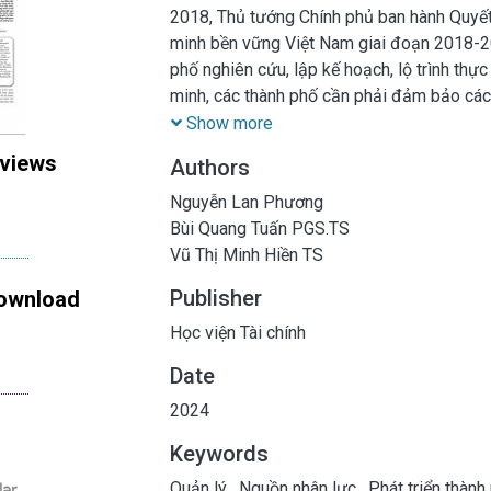
2018, Thủ tướng Chính phủ ban hành Quyết
minh bền vững Việt Nam giai đoạn 2018-2
phố nghiên cứu, lập kế hoạch, lộ trình thực 
minh, các thành phố cần phải đảm bảo các 
trọng không thể thiếu. Bài viết trình bày t
Show more
được quan tâm, tạo điều kiện nâng cao năn
 views
Authors
biệt trong tiến trình xây dựng đô thị thông 
làm, nhân lực quản lý chưa nhận thức đầy đ
Nguyễn Lan Phương
xu hướng xây dựng đô thị thông minh và đề
Bùi Quang Tuấn PGS.TS
thống văn bản về công tác đào tạo, bồi dư
Vũ Thị Minh Hiền TS
triển nguồn nhân lực cho đô thị; (ii) Duy 
Publisher
ownload
quản lý cho nhân lực đáp ứng yêu cầu kiến
cán bộ quản lý đô thị các cấp; (iii) Tăng 
Học viện Tài chính
tác đào tạo bồi dưỡng; (iv) Xây dựng, đổi
Date
vị trí việc làm
2024
Keywords
Quản lý
,
Nguồn nhân lực
,
Phát triển thành