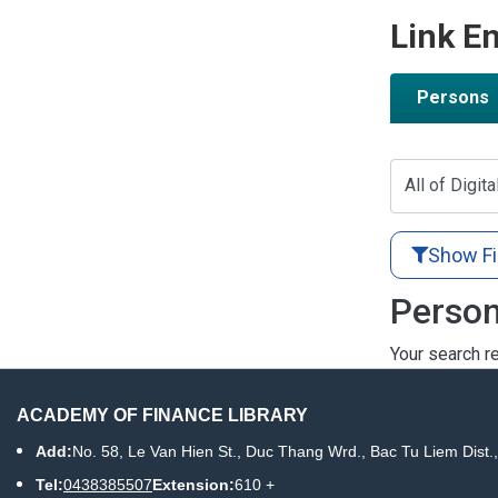
Link En
Persons
All of Digita
Show Fi
Person
Your search re
ACADEMY OF FINANCE LIBRARY
Add:
No. 58, Le Van Hien St., Duc Thang Wrd., Bac Tu Liem Dist.
Tel:
0438385507
Extension:
610 +