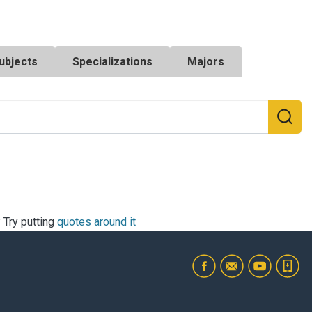
ubjects
Specializations
Majors
? Try putting
quotes around it