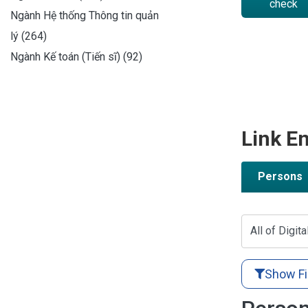
check
Ngành Hệ thống Thông tin quản
lý (264)
Ngành Kế toán (Tiến sĩ) (92)
Link En
Persons
All of Digita
Show Fi