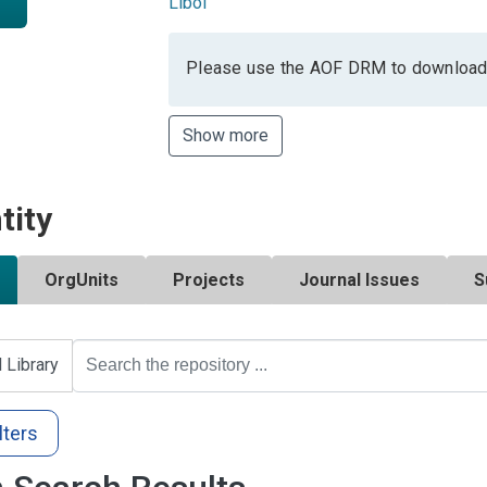
Libol
Please use the AOF DRM to download
Show more
tity
OrgUnits
Projects
Journal Issues
S
l Library
lters