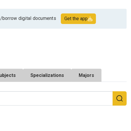
/borrow digital documents
Get the app
ubjects
Specializations
Majors