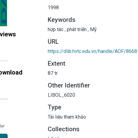
1998
Keywords
hợp tác
,
phát triển
,
Mỹ
 views
URL
https://dlib.hvtc.edu.vn/handle/AOF/8668
Extent
ownload
87 tr.
Other Identifier
LIBOL_6020
Type
Tài liệu tham khảo
Collections