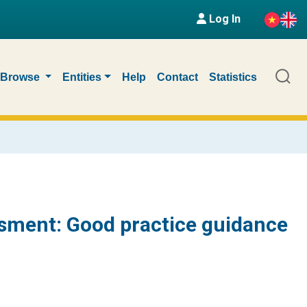
Log In
Browse
Entities
Help
Contact
Statistics
ssment: Good practice guidance