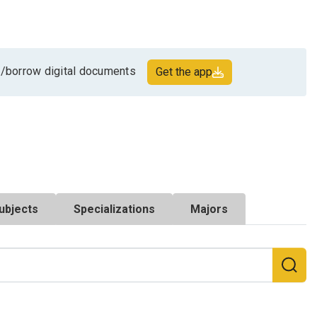
/borrow digital documents
Get the app
ubjects
Specializations
Majors