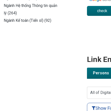
Ngành Hệ thống Thông tin quản
check
lý (264)
Ngành Kế toán (Tiến sĩ) (92)
Link En
Persons
All of Digita
Show Fi