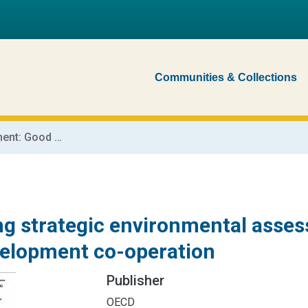
Communities & Collections
Applying strategic environmental assessment: Good practice guidance for development co-operation
ng strategic environmental asse
velopment co-operation
Publisher
OECD