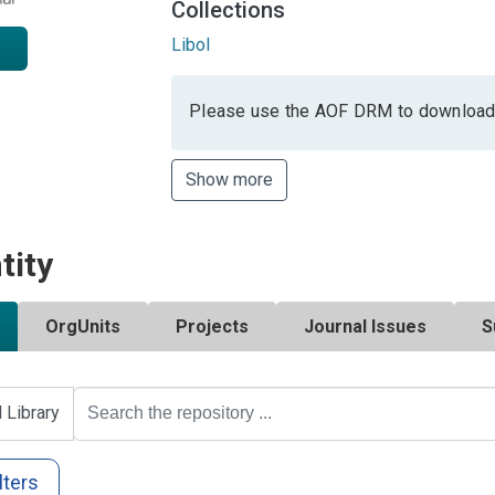
Collections
Libol
Please use the AOF DRM to download
Show more
tity
OrgUnits
Projects
Journal Issues
S
l Library
lters