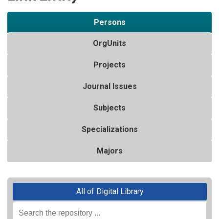
Persons
OrgUnits
Projects
Journal Issues
Subjects
Specializations
Majors
All of Digital Library