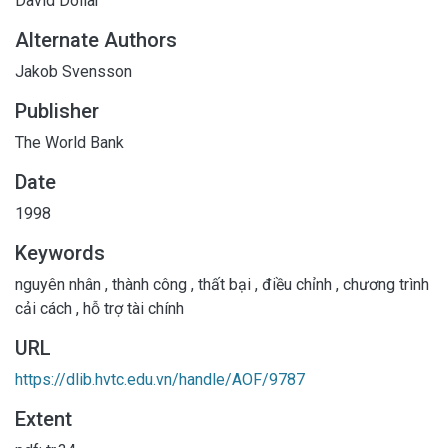
David Dollar
Alternate Authors
Jakob Svensson
Publisher
The World Bank
Date
1998
Keywords
nguyên nhân
,
thành công
,
thất bại
,
điều chỉnh
,
chương trình
cải cách
,
hỗ trợ tài chính
URL
https://dlib.hvtc.edu.vn/handle/AOF/9787
Extent