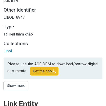
pdf; tr.34
Other Identifier
LIBOL_8947
Type
Tài liệu tham khảo
Collections
Libol
Please use the AOF DRM to download/borrow digital
documents
Get the app
Show more
Link Entity