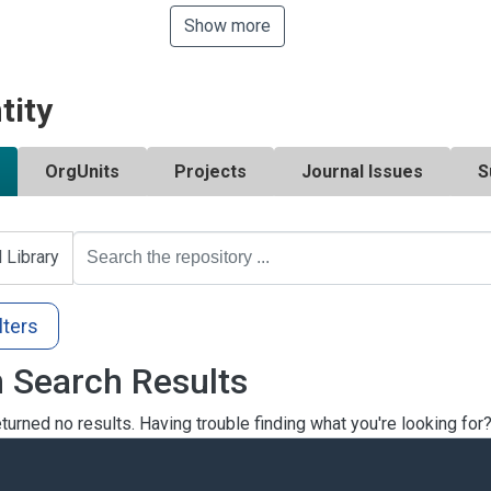
Show more
tity
OrgUnits
Projects
Journal Issues
S
l Library
lters
 Search Results
turned no results. Having trouble finding what you're looking for