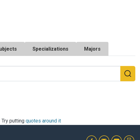
ubjects
Specializations
Majors
? Try putting
quotes around it