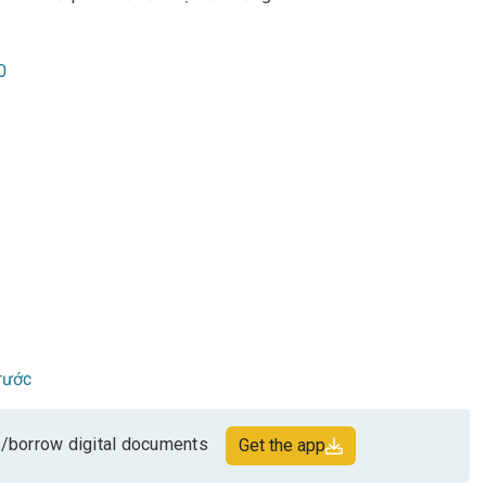
0
rước
/borrow digital documents
Get the app