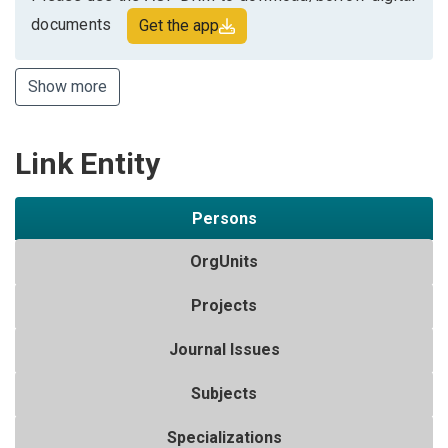
documents
Get the app
Show more
Link Entity
Persons
OrgUnits
Projects
Journal Issues
Subjects
Specializations