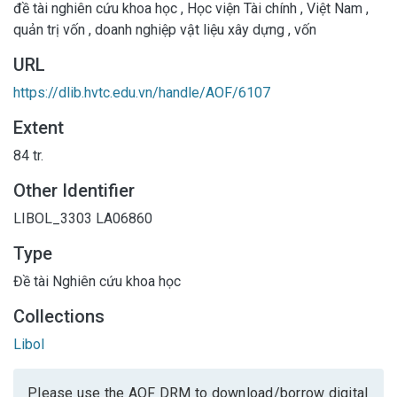
đề tài nghiên cứu khoa học
,
Học viện Tài chính
,
Việt Nam
,
quản trị vốn
,
doanh nghiệp vật liệu xây dựng
,
vốn
URL
https://dlib.hvtc.edu.vn/handle/AOF/6107
Extent
84 tr.
Other Identifier
LIBOL_3303
LA06860
Type
Đề tài Nghiên cứu khoa học
Collections
Libol
Please use the AOF DRM to download/borrow digital