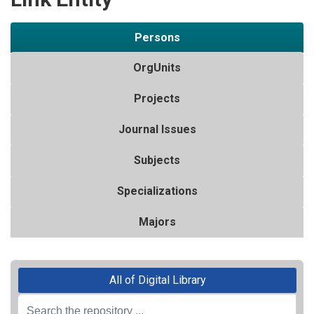
Persons
OrgUnits
Projects
Journal Issues
Subjects
Specializations
Majors
All of Digital Library