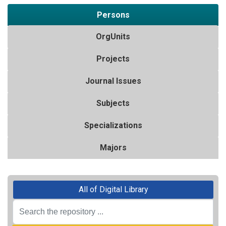
Persons
OrgUnits
Projects
Journal Issues
Subjects
Specializations
Majors
All of Digital Library