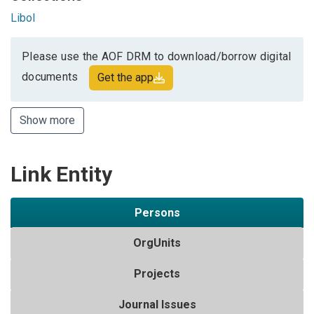
Libol
Please use the AOF DRM to download/borrow digital
documents
Get the app
Show more
Link Entity
Persons
OrgUnits
Projects
Journal Issues