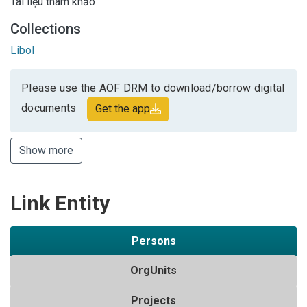
Tài liệu tham khảo
Collections
Libol
Please use the AOF DRM to download/borrow digital
documents
Get the app
Show more
Link Entity
Persons
OrgUnits
Projects