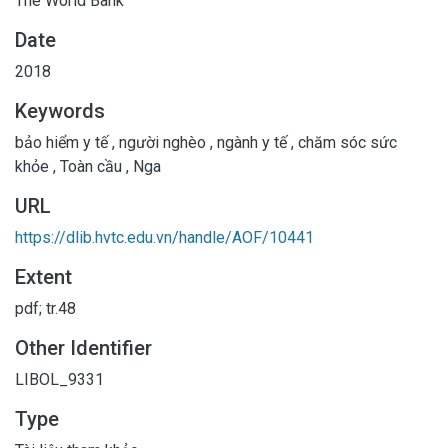
The World Bank
Date
2018
Keywords
bảo hiểm y tế
,
người nghèo
,
ngành y tế
,
chăm sóc sức
khỏe
,
Toàn cầu
,
Nga
URL
https://dlib.hvtc.edu.vn/handle/AOF/10441
Extent
pdf; tr.48
Other Identifier
LIBOL_9331
Type