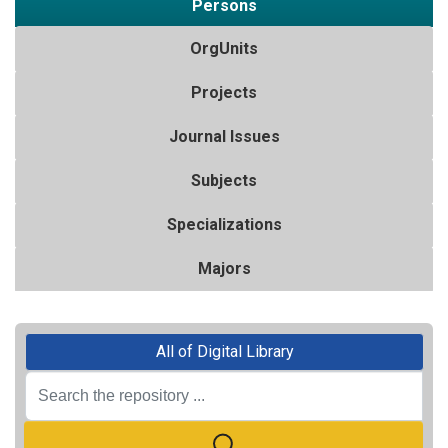
Persons
OrgUnits
Projects
Journal Issues
Subjects
Specializations
Majors
All of Digital Library