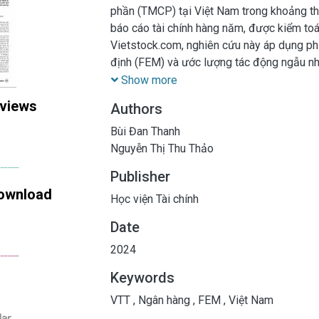
phần (TMCP) tại Việt Nam trong khoảng th
báo cáo tài chính hàng năm, được kiểm toá
Vietstock.com, nghiên cứu này áp dụng p
định (FEM) và ước lượng tác động ngẫu nh
cảnh, hiệu suất đầu tư vào VTT và sử dụng
Show more
các ngân hàng. Ngược lại, tỷ suất lợi nhuậ
 views
Authors
thông tin và rủi ro ngân hàng không đạt đ
quả này nhấn mạnh sự quan trọng của việc 
Bùi Đan Thanh
quản lý đòn bẩy tài chính nhằm duy trì sự
Nguyễn Thị Thu Thảo
Publisher
ownload
Học viện Tài chính
Date
2024
Keywords
VTT
,
Ngân hàng
,
FEM
,
Việt Nam