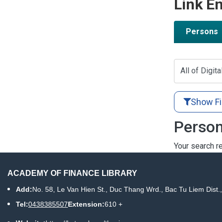
Link En
Persons
All of Digita
Show Fi
Person
Your search re
ACADEMY OF FINANCE LIBRARY
Add:
No. 58, Le Van Hien St., Duc Thang Wrd., Bac Tu Liem Dist.
Tel:
0438385507
Extension:
610 +