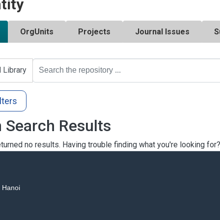
tity
OrgUnits
Projects
Journal Issues
S
l Library
lters
 Search Results
turned no results. Having trouble finding what you're looking for
, Hanoi