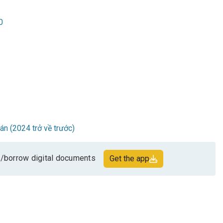
0
oán (2024 trở về trước)
/borrow digital documents
Get the app