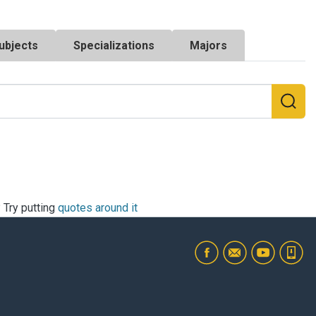
ubjects
Specializations
Majors
? Try putting
quotes around it