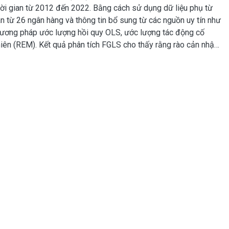
ời gian từ 2012 đến 2022. Bằng cách sử dụng dữ liệu phụ từ
n từ 26 ngân hàng và thông tin bổ sung từ các nguồn uy tín như
hương pháp ước lượng hồi quy OLS, ước lượng tác động cố
iên (REM). Kết quả phân tích FGLS cho thấy rằng rào cản nhập
 đòn bẩy tài chính đều có tác động tiêu cực đối với VTT tại
n lại có ảnh hưởng tích cực. Các biến như hệ thống công nghệ
ược mức ý nghĩa thống kê trong mô hình nghiên cứu. Những kết
giải quyết rào cản nhập cảnh, tối ưu hóa đầu tư vào VTT và
 phát triển bền vững của VTT trong ngành Ngân hàng Việt Nam.