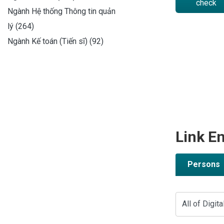
check
Ngành Hệ thống Thông tin quản
lý (264)
Ngành Kế toán (Tiến sĩ) (92)
Link En
Persons
All of Digita