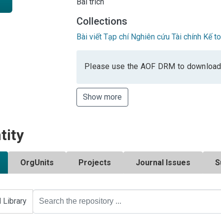
Bài trích
Collections
Bài viết Tạp chí Nghiên cứu Tài chính Kế t
Please use the AOF DRM to download
Show more
tity
OrgUnits
Projects
Journal Issues
S
l Library