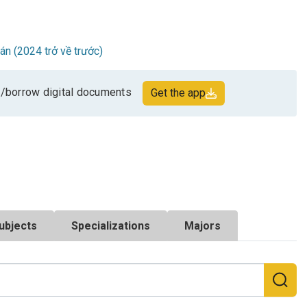
oán (2024 trở về trước)
/borrow digital documents
Get the app
ubjects
Specializations
Majors