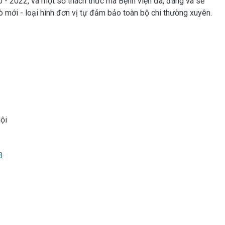
20 - 2022, và một số thách thức mà Bệnh viện đã, đang và sẽ
rò mới - loại hình đơn vị tự đảm bảo toàn bộ chi thường xuyên.
ội
3