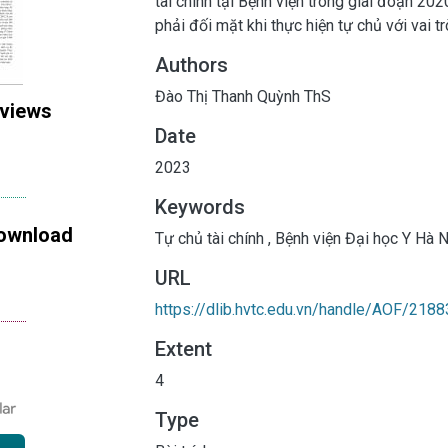
tài chính tại Bệnh viện trong giai đoạn 20
phải đối mặt khi thực hiện tự chủ với vai t
Authors
Đào Thị Thanh Quỳnh ThS
 views
Date
2023
Keywords
ownload
Tự chủ tài chính
,
Bệnh viện Đại học Y Hà N
URL
https://dlib.hvtc.edu.vn/handle/AOF/2188
Extent
4
Type