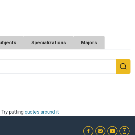
ubjects
Specializations
Majors
? Try putting
quotes around it