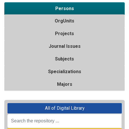
Persons
OrgUnits
Projects
Journal Issues
Subjects
Specializations
Majors
All of Digital Library