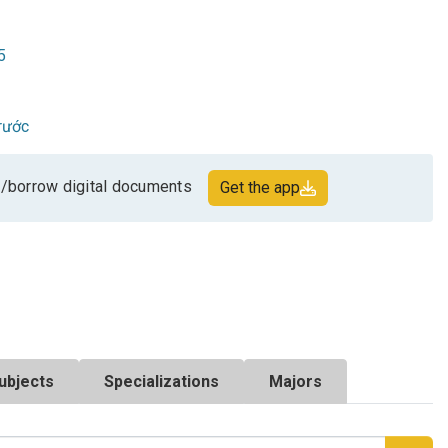
5
rước
/borrow digital documents
Get the app
ubjects
Specializations
Majors