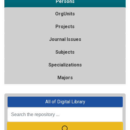
Persons
OrgUnits
Projects
Journal Issues
Subjects
Specializations
Majors
All of Digital Library