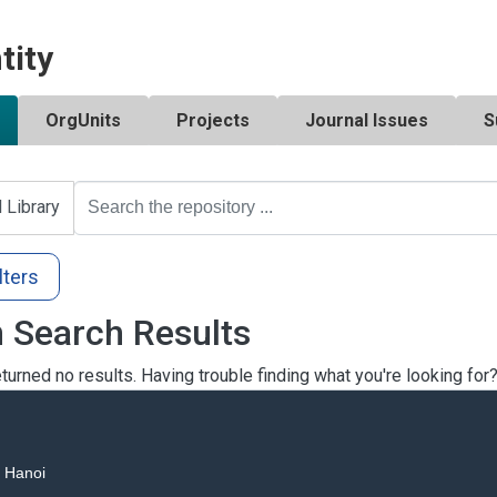
tity
OrgUnits
Projects
Journal Issues
S
l Library
lters
 Search Results
turned no results. Having trouble finding what you're looking for
, Hanoi