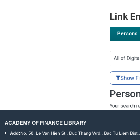
Link En
Persons
All of Digita
Show Fi
Person
Your search re
ACADEMY OF FINANCE LIBRARY
Add:
No. 58, Le Van Hien St., Duc Thang Wrd., Bac Tu Liem Dist.