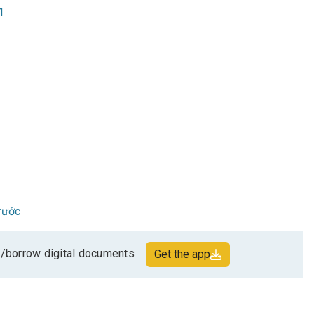
1
rước
/borrow digital documents
Get the app