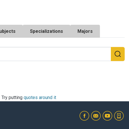
ubjects
Specializations
Majors
? Try putting
quotes around it