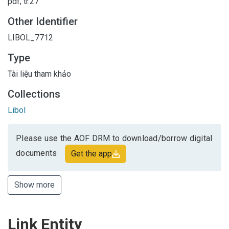
pdf; tr.27
Other Identifier
LIBOL_7712
Type
Tài liệu tham khảo
Collections
Libol
Please use the AOF DRM to download/borrow digital
documents
Get the app
Show more
Link Entity