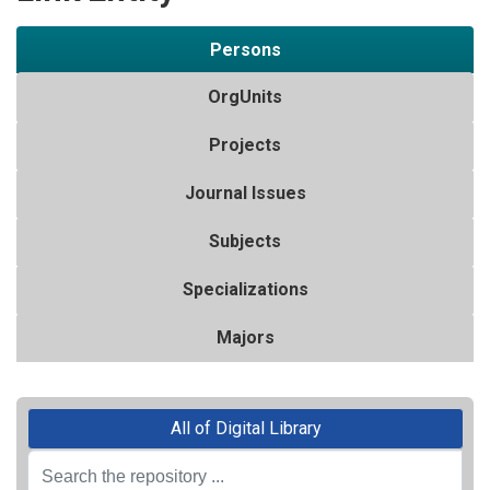
Persons
OrgUnits
Projects
Journal Issues
Subjects
Specializations
Majors
All of Digital Library