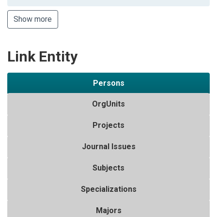
Show more
Link Entity
Persons
OrgUnits
Projects
Journal Issues
Subjects
Specializations
Majors