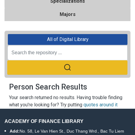
Specializations
Majors
All of Digital Library
Person Search Results
Your search returned no results. Having trouble finding
what you're looking for? Try putting
quotes around it
ACADEMY OF FINANCE LIBRARY
Add:
No. 58, Le Van Hien St., Duc Thang Wrd., Bac Tu Liem