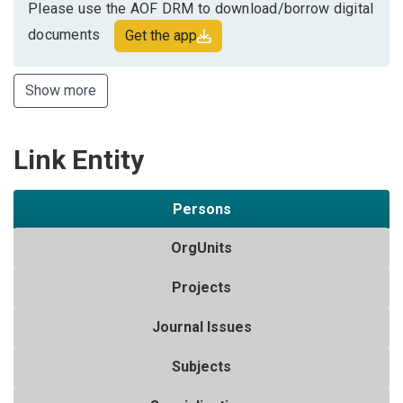
Please use the AOF DRM to download/borrow digital
documents
Get the app
Show more
Link Entity
Persons
OrgUnits
Projects
Journal Issues
Subjects