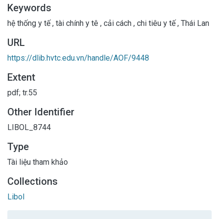
Keywords
hệ thống y tế
,
tài chính y tê
,
cải cách
,
chi tiêu y tế
,
Thái Lan
URL
https://dlib.hvtc.edu.vn/handle/AOF/9448
Extent
pdf; tr.55
Other Identifier
LIBOL_8744
Type
Tài liệu tham khảo
Collections
Libol