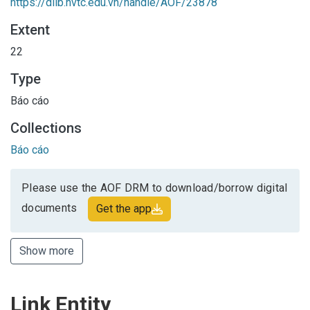
https://dlib.hvtc.edu.vn/handle/AOF/23878
Extent
22
Type
Báo cáo
Collections
Báo cáo
Please use the AOF DRM to download/borrow digital
documents
Get the app
Show more
Link Entity