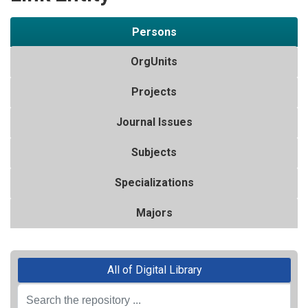
Persons
OrgUnits
Projects
Journal Issues
Subjects
Specializations
Majors
All of Digital Library