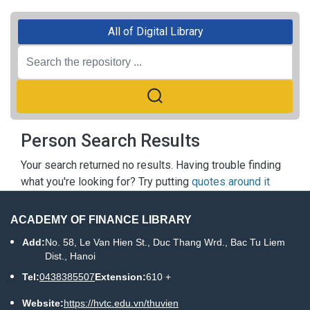
All of Digital Library
Person Search Results
Your search returned no results. Having trouble finding
what you're looking for? Try putting
quotes around it
ACADEMY OF FINANCE LIBRARY
Add:
No. 58, Le Van Hien St., Duc Thang Wrd., Bac Tu Liem
Dist., Hanoi
Tel:
0438385507
Extension:
610 +
Website:
https://hvtc.edu.vn/thuvien