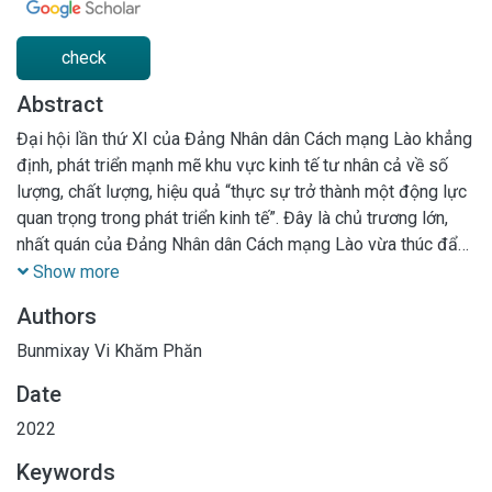
check
Abstract
Đại hội lần thứ XI của Đảng Nhân dân Cách mạng Lào khẳng
định, phát triển mạnh mẽ khu vực kinh tế tư nhân cả về số
lượng, chất lượng, hiệu quả “thực sự trở thành một động lực
quan trọng trong phát triển kinh tế”. Đây là chủ trương lớn,
nhất quán của Đảng Nhân dân Cách mạng Lào vừa thúc đẩy
kinh tế tư nhân tiếp tục phát triển; vừa phát huy vai trò của
Show more
thành phần kinh tế này trong phát triển kinh tế - xã hội, củng
Authors
cố an ninh quốc phòng trong tình hình mới. Trong phạm vi bài
viết, tác giả trên cơ sở của việc khái quát chung về phát triển
Bunmixay Vi Khăm Phăn
kinh tế tư nhân ở CHDCND Lào; đi sâu phân tích các nhân tố
Date
ảnh hưởng đến kinh tế tư nhân trong nông nghiệp ở CHDCND
Lào; từ đó đề xuất một số giải pháp nhằm phát triển kinh tế
2022
tư nhân trong nông nghiệp ở CHDCND Lào hiện nay.
Keywords