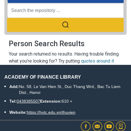
Person Search Results
Your search returned no results. Having trouble finding
what you're looking for? Try putting
quotes around it
ACADEMY OF FINANCE LIBRARY
Add:
No. 58, Le Van Hien St., Duc Thang Wrd., Bac Tu Liem
Dist., Hanoi
Tel:
0438385507
Extension:
610 +
Website:
https://hvtc.edu.vn/thuvien