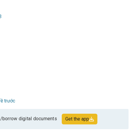
3
ề trước
/borrow digital documents
Get the app