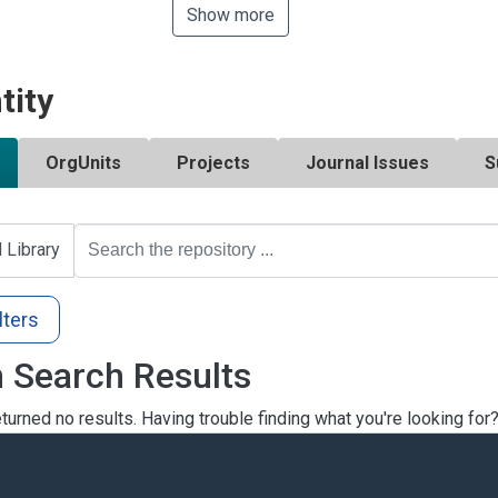
Show more
tity
OrgUnits
Projects
Journal Issues
S
l Library
lters
 Search Results
turned no results. Having trouble finding what you're looking for