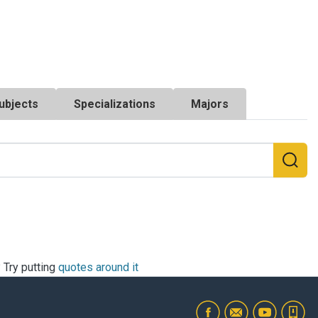
ubjects
Specializations
Majors
? Try putting
quotes around it