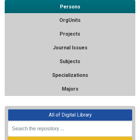
Persons
OrgUnits
Projects
Journal Issues
Subjects
Specializations
Majors
All of Digital Library