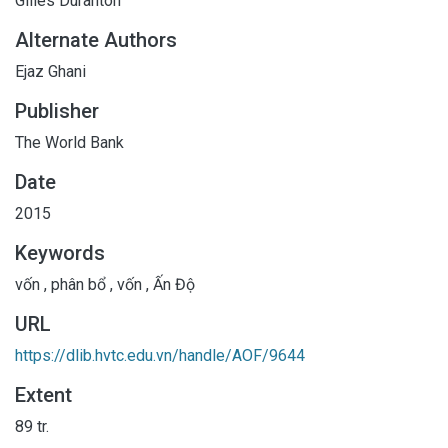
Gilles Duranton
Alternate Authors
Ejaz Ghani
Publisher
The World Bank
Date
2015
Keywords
vốn
,
phân bổ
,
vốn
,
Ấn Độ
URL
https://dlib.hvtc.edu.vn/handle/AOF/9644
Extent
89 tr.